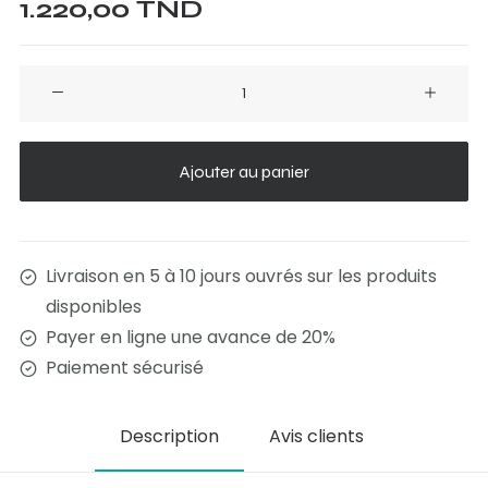
1.220,00
TND
quantité
de
TABLE
EMMA
Ajouter au panier
Livraison en 5 à 10 jours ouvrés sur les produits
disponibles
Payer en ligne une avance de 20%
Paiement sécurisé
Description
Avis clients