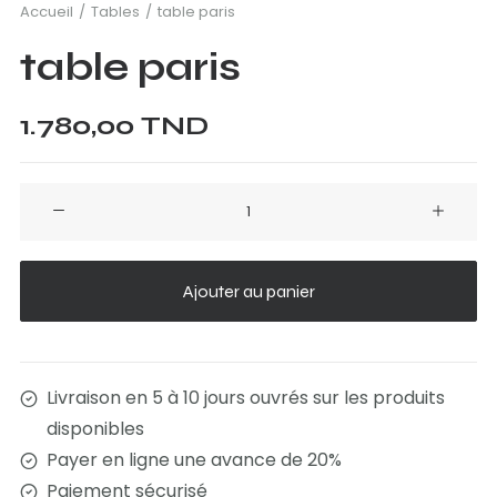
Accueil
Tables
table paris
table paris
1.780,00
TND
quantité
de
table
paris
Ajouter au panier
Livraison en 5 à 10 jours ouvrés sur les produits
disponibles
Payer en ligne une avance de 20%
Paiement sécurisé