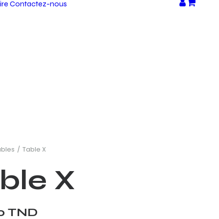
ire
Contactez-nous
ables
Table X
ble X
00
TND