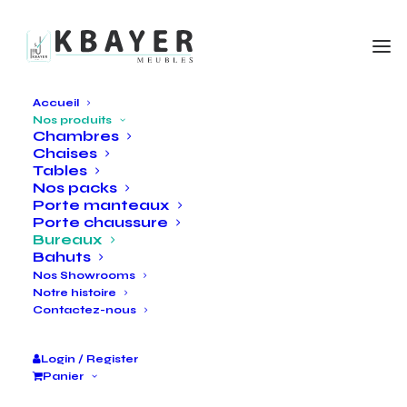
Accueil
Nos produits
Chambres
Bureaux
Chaises
Tables
Nos packs
Porte manteaux
Créez un espace de travail inspirant en choisissant
Porte chaussure
Bureaux
notre gamme de mobilier de bureau design et
Bahuts
moderne. Parcourez notre collection de bureaux et
Nos Showrooms
créez un espace de travail confortable, élégant et
Notre histoire
Contactez-nous
extrêmement fonctionnel.
Login / Register
Panier