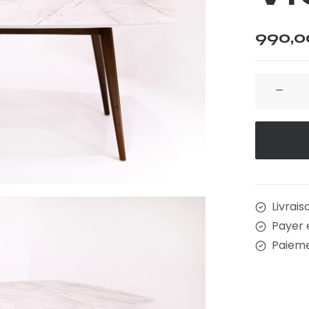
990,
quantité
de
Table
VICTORIA
Livrais
Payer 
Paieme