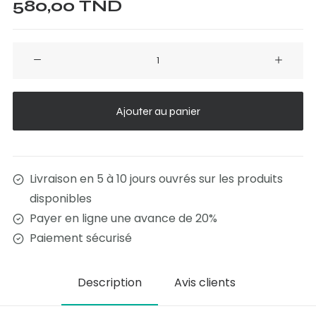
580,00
TND
quantité
de
Table
FANCY
Ajouter au panier
Livraison en 5 à 10 jours ouvrés sur les produits
disponibles
Payer en ligne une avance de 20%
Paiement sécurisé
Description
Avis clients