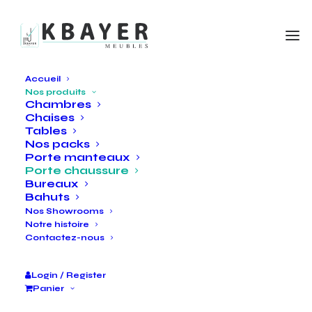
Accueil
Nos produits
Chambres
Porte chaussure
Chaises
Tables
Nos packs
Porte manteaux
Porte-chaussures moderne, design élégant et
Porte chaussure
Bureaux
pratique, idéal pour organiser votre entrée. Doté de
Bahuts
plusieurs compartiments spacieux et d’un espace
Nos Showrooms
de rangement optimisé, il combine fonctionnalité et
Notre histoire
Contactez-nous
style pour un intérieur chic et ordonné.
Login / Register
Panier