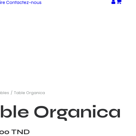
ire
Contactez-nous
ables
Table Organica
ble Organica
,00
TND