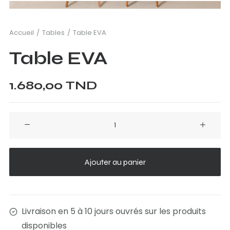
Accueil
Tables
Table EVA
Table EVA
1.680,00
TND
quantité
de
Table
EVA
Ajouter au panier
Livraison en 5 à 10 jours ouvrés sur les produits
disponibles