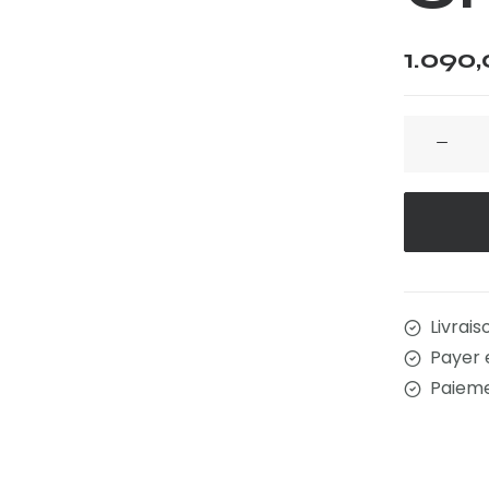
1.090
quantité
de
Bureau
Chouche
Livrais
Payer 
Paieme