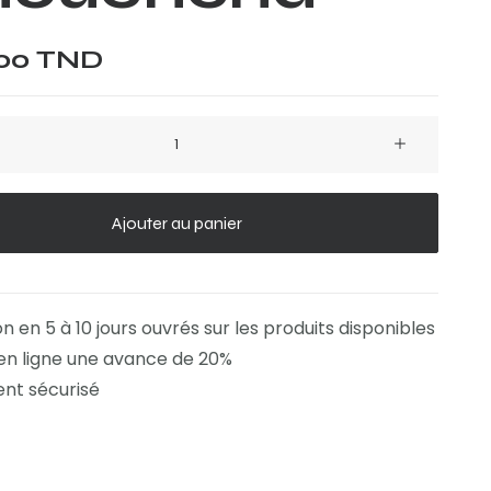
,00
TND
na
Ajouter au panier
on en 5 à 10 jours ouvrés sur les produits disponibles
en ligne une avance de 20%
nt sécurisé