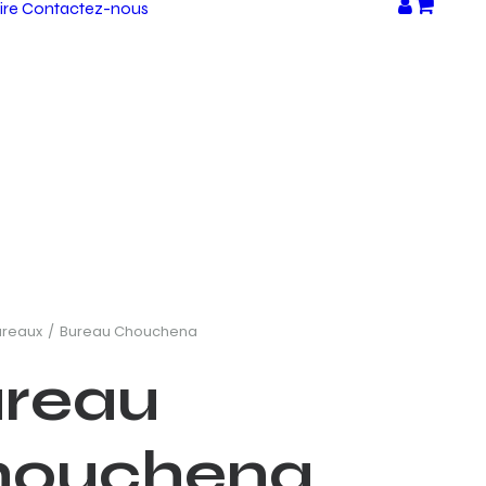
ire
Contactez-nous
ureaux
Bureau Chouchena
reau
houchena