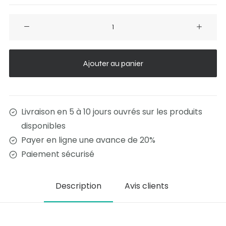
quantité
de
Bureau
New
Ajouter au panier
Livraison en 5 à 10 jours ouvrés sur les produits
disponibles
Payer en ligne une avance de 20%
Paiement sécurisé
Description
Avis clients