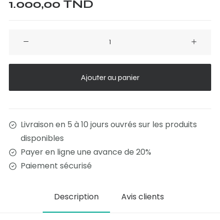
1.000,00
TND
quantité
de
Bureau
Polo
Ajouter au panier
Livraison en 5 à 10 jours ouvrés sur les produits
disponibles
Payer en ligne une avance de 20%
Paiement sécurisé
Description
Avis clients