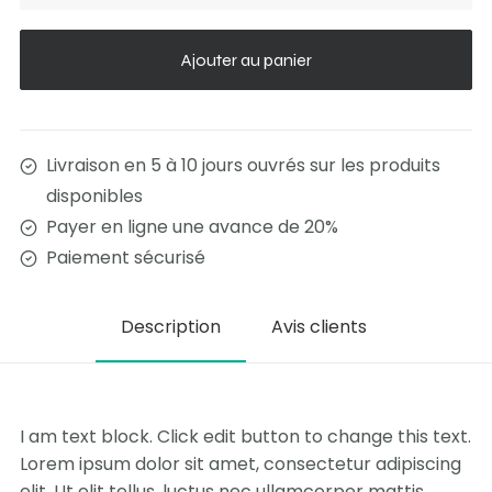
Bureau
Camping
Ajouter au panier
Livraison en 5 à 10 jours ouvrés sur les produits
disponibles
Payer en ligne une avance de 20%
Paiement sécurisé
Description
Avis clients
I am text block. Click edit button to change this text.
Lorem ipsum dolor sit amet, consectetur adipiscing
elit. Ut elit tellus, luctus nec ullamcorper mattis,