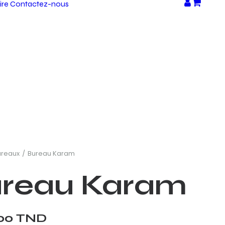
ire
Contactez-nous
ureaux
Bureau Karam
reau Karam
,00
TND