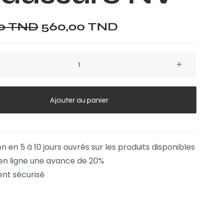
Le
Le
00
TND
560,00
TND
prix
prix
initial
actuel
était :
est :
650,00 TND.
560,00 TND.
e
Ajouter au panier
on en 5 à 10 jours ouvrés sur les produits disponibles
en ligne une avance de 20%
nt sécurisé