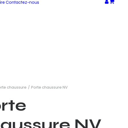
ire
Contactez-nous
orte chaussure
Porte chaussure NV
rte
aussure NV