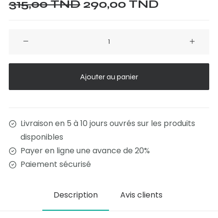
Le
Le
315,00
TND
290,00
TND
prix
prix
initial
actuel
quantité
était :
est :
de
315,00 TND.
290,00 T
Chaise
RAVEN
Ajouter au panier
Livraison en 5 à 10 jours ouvrés sur les produits
disponibles
Payer en ligne une avance de 20%
Paiement sécurisé
Description
Avis clients