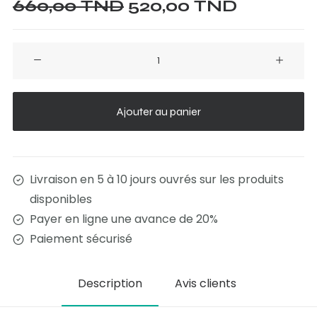
Le
Le
660,00
TND
520,00
TND
prix
prix
initial
actuel
quantité
était :
est :
de
660,00 TND.
520,00 
Chaise
Infinity
Ajouter au panier
Livraison en 5 à 10 jours ouvrés sur les produits
disponibles
Payer en ligne une avance de 20%
Paiement sécurisé
Description
Avis clients